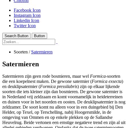
Colofon
Facebook Icon
Instagram Icon
Linkedin Icon
Twitter Icon
Search Button
Button
Soorten
/
Satermieren
Satermieren
Satermieren zijn geen rode bosmieren, maar wel
Formica
-soorten
die een koepelnest maken. De gewone satermier (
Formica exsecta
)
en deuklipsatermier (
Formica pressilabris
) zijn op elkaar lijkende
soorten die iets kleiner zijn dan bosmieren. De gewone satermier is
in Nederland vrij zeldzaam en komt voornamelijk in heideterreinen
en duinen voor in het noorden en oosten. De deuklipsatermier is nog
zeldzamer. De soort komt nu alleen voor in een duingebied bij Den
Helder, op Texel, op Terschelling, nabij Hoogersmilde, in de
omgeving van Ommen en op enkele plekken op de Sallandse
Heuvelrug. Beide vertonen een ernstige negatieve trend en zijn al uit
allerlei gebieden verdwenen. Ondanks dat de twee satermiersoorten