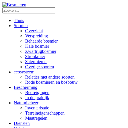
Thuis
Soorten
Overzicht
Verspreiding
Behaarde bosmier
Kale bosmier
Zwartrugbosmier
Stronkmier
Satermieren
Overige soorten
ecosysteem
Relaties met andere soorten
Rode bosmieren en bosbouw
Bescherming
Bedreigingen
In de praktijk
Natuurbeheer
Inventarisatie
Terreineigenschappen
Maatregelen
Diensten