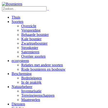
Thuis
Soorten
Overzicht
Verspreiding
Behaarde bosmier
Kale bosmier
Zwartrugbosmier
Stronkmier
Satermieren
Overige soorten
ecosysteem
Relaties met andere soorten
Rode bosmieren en bosbouw
Bescherming
Bedreigingen
In de praktijk
Natuurbeheer
Inventarisatie
Terreineigenschappen
Maatregelen
Diensten