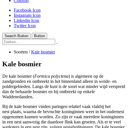
Colofon
Facebook Icon
Instagram Icon
Linkedin Icon
Twitter Icon
Search Button
Button
Soorten
/
Kale bosmier
Kale bosmier
De kale bosmier (
Formica polyctena
) is algemeen op de
zandgronden en ontbreekt in het binnenland alleen in weide- en
poldergebieden. Langs de kust is de soort wat minder wijd verspreid
dan de behaarde bosmier en hij ontbreekt op enkele
Waddeneilanden.
Bij de kale bosmier vinden paringen relatief vaak vlakbij het
nest plaats, waarna de bevruchte koninginnen weer in het oudernest
opgenomen kunnen worden. Zo zijn er vaak meerdere koninginnen
in een nest aanwezig die daardoor flink kan groeien. Als er te veel
werksters in een nest zijn, volgen nestafsplitsingen. De kale bosmier