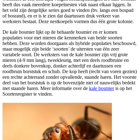
heeft dus vaak meerdere koepelnesten vlak naast elkaar liggen. In
het veld zijn dergelijke series goed te vinden (bv. langs een bospad
of bosrand), en er is te zien dat daartussen druk verkeer van
werksters bestaat. Deze nestkoepels vormen dus één grote kolonie.
De kale bosmier lijkt op de behaarde bosmier en er komen
populaties voor met mieren die kenmerken van beide soorten
hebben. Deze worden doorgaans als hybride populaties beschouwd,
maar mogelijk zijn beide ‘soorten’ de uitersten van één zeer
variabele soort. De werksters van de kale bosmier zijn vrij grote
mieren (4-­9 mm lang), tweekleurig, met een deels roodbruine en
deels donkere bovenkop, donker achterlijf en daartussen een
roodbruin borststuk en schub. De kop heeft (recht van voren gezien)
een rechte achterrand zonder opvallende, staande haren. Het voorste
deel van het borststuk is op de bovenzijde niet of nauwelijks bedekt
met staande haren. Meer informatie over de
kale bosmier
is op het
Soortenregister te vinden.