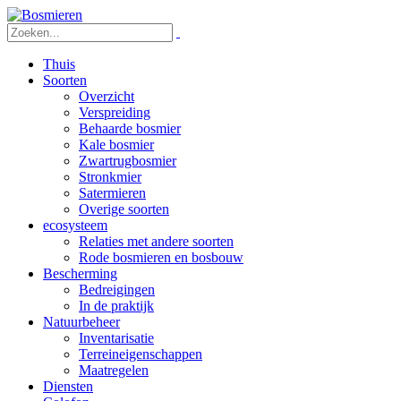
Thuis
Soorten
Overzicht
Verspreiding
Behaarde bosmier
Kale bosmier
Zwartrugbosmier
Stronkmier
Satermieren
Overige soorten
ecosysteem
Relaties met andere soorten
Rode bosmieren en bosbouw
Bescherming
Bedreigingen
In de praktijk
Natuurbeheer
Inventarisatie
Terreineigenschappen
Maatregelen
Diensten