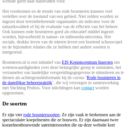
website geeft daar handvatten voor.
Het voorkomen en de trends van rode bosmieren kunnen veel
vertellen over de toestand van een gebied. Niet zelden worden ze
ingezet door terreinbeherende organisaties als indicator voor de
natuurkwaliteit of bij de evaluatie van de effecten van het beheer.
Ook kunnen rode bosmieren goed als educatief middel ingezet
worden, bijvoorbeeld in natuur- en milieueducatiecentra. Het
sociale, drukke leven van de mieren levert een boeiend schouwspel
en de bijzondere relaties die ze hebben met andere soorten is
intrigerend.
Bosmieren.nl is een initiatief van
EIS Kenniscentrum Insecten
om
wetenswaardigheden over deze belangrijke groep te ontsluiten, het
verzamelen van landelijke verspreidingsgegevens te stimuleren en te
dienen als achtergrondinformatie bij de cursus ‘
Rode bosmieren in
de dagelijkse beheerpraktijk
’, die wij verzorgen in samenwerking
met Stichting Probos. Voor inlichtingen kan
contact
worden
opgenomen.
De soorten
Er zijn vier
rode bosmiersoorten
. Ze zijn vaak te herkennen aan de
spectaculaire koepelnesten die ze bouwen. Er zijn daarnaast twee
koepelnestbouwende satermiersoorten die op deze website kort